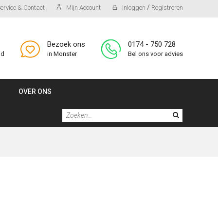
/
ervice & Contact
Mijn Account
Inloggen
Registreren
Bezoek ons
0174 - 750 728
id
in Monster
Bel ons voor advies
OVER ONS