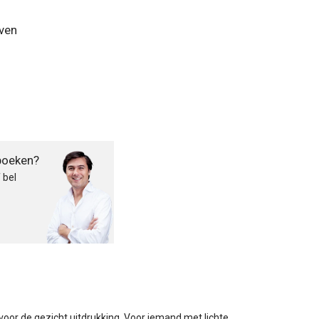
ven
boeken?
 bel
oor de gezicht uitdrukking. Voor iemand met lichte