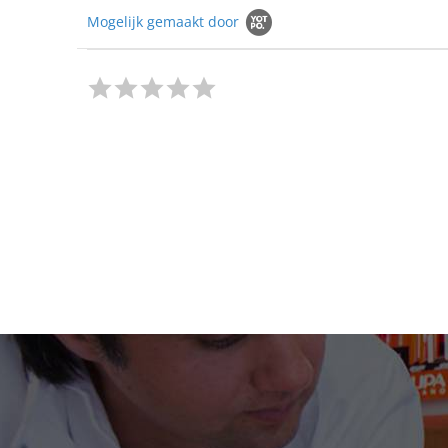
Mogelijk gemaakt door
0.0
star
rating