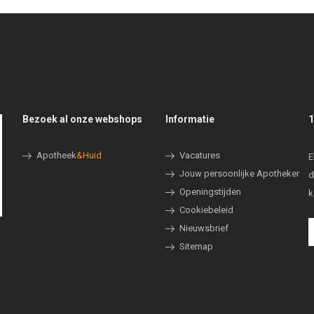
Bezoek al onze webshops
Informatie
1
Apotheek
&Huid
Vacatures
E
Jouw persoonlijke Apotheker
d
Openingstijden
k
Cookiebeleid
Nieuwsbrief
Sitemap