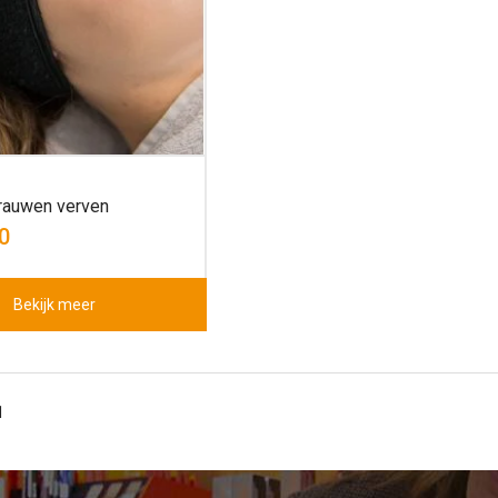
auwen verven
0
Bekijk meer
1