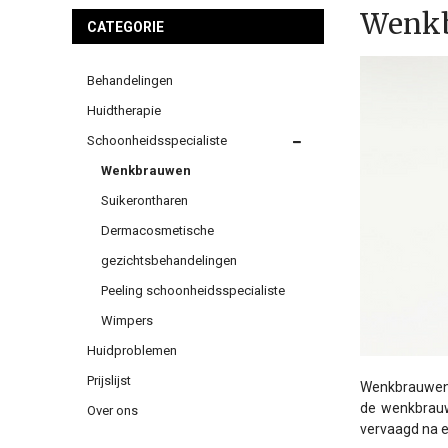
Wenk
CATEGORIE
Behandelingen
Huidtherapie
Schoonheidsspecialiste
Wenkbrauwen
Suikerontharen
Dermacosmetische
gezichtsbehandelingen
Peeling schoonheidsspecialiste
Wimpers
Huidproblemen
Prijslijst
Wenkbrauwen z
de wenkbrauwe
Over ons
vervaagd na e