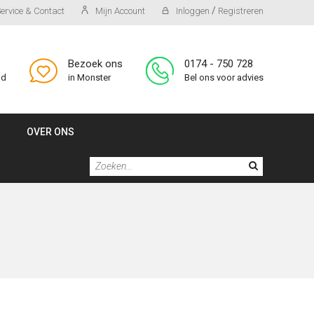
/
ervice & Contact
Mijn Account
Inloggen
Registreren
Bezoek ons
0174 - 750 728
id
in Monster
Bel ons voor advies
OVER ONS