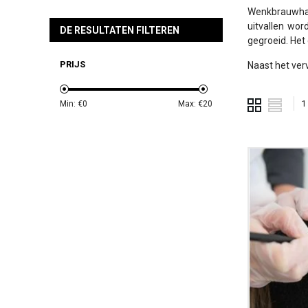
Wenkbrauwhare
uitvallen wor
DE RESULTATEN FILTEREN
gegroeid. Het
PRIJS
Naast het ver
1
Min: €
0
Max: €
20