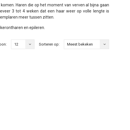
 komen. Haren die op het moment van verven al bijna gaan
geveer 3 tot 4 weken dat een haar weer op volle lengte is
xemplaren meer tussen zitten.
ikerontharen en epileren.
oon:
12
Sorteren op:
Meest bekeken