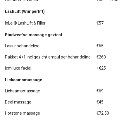
LashLift (Wimperlift)
InLei® LashLift & Filler
€57
Bindweefselmassage gezicht
Losse behandeling
€65
Pakket 4+1 incl gezicht ampul per behandeling
€260
icm luxe facial
+€25
Lichaamsmassage
Lichaamsmassage
€69
Deel massage
€45
Hotstone massage
€72.50