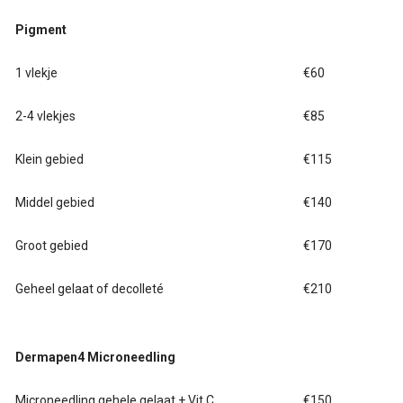
Pigment
1 vlekje
€60
2-4 vlekjes
€85
Klein gebied
€115
Middel gebied
€140
Groot gebied
€170
Geheel gelaat of decolleté
€210
Dermapen4 Microneedling
Microneedling gehele gelaat + Vit C
€150