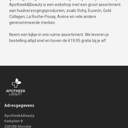
Apotheek&Beauty is een webshop met een groot assortiment
aan huidverzorgingsproducten, zoals Vichy, Eucerin, Gold
Collagen, La Roche-Posay, Avène en vele andere
gerenommeerde merken.
Neem een kijkje in ons ruime assortiment. We leveren je
bestelling altijd snel en boven de €19,95 gratis bij je af!
Adresgegevens
Apotheek&Beauty
Kerkplein 8
2681BB Monster