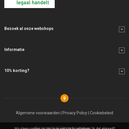
Bezoek al onze webshops
Informatie
10% korting?
Algemene voorwaarden
|
Privacy Policy
|
Cookiebeleid
© Copyright 2026 Apotheek&Beauty
Wij slaan cookies op om onze website te verbeteren. Is dat akkoord?