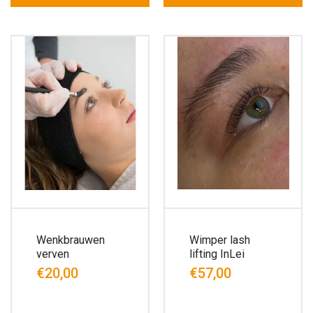
Wenkbrauwen
Wimper lash
verven
lifting InLei
€20,00
€57,00