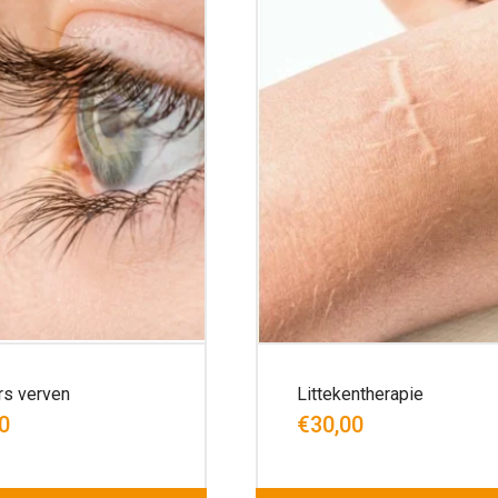
s verven
Littekentherapie
0
€30,00