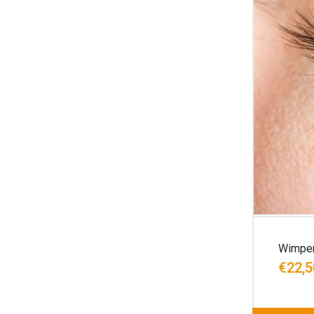
Wimper
€22,5