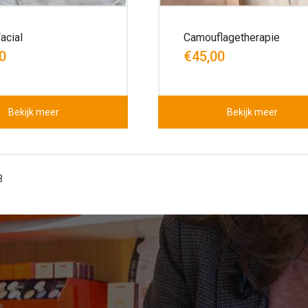
acial
Camouflagetherapie
0
€45,00
Bekijk meer
Bekijk meer
3