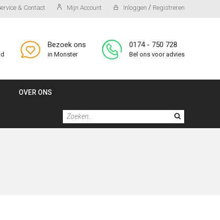
/
ervice & Contact
Mijn Account
Inloggen
Registreren
Bezoek ons
0174 - 750 728
id
in Monster
Bel ons voor advies
OVER ONS