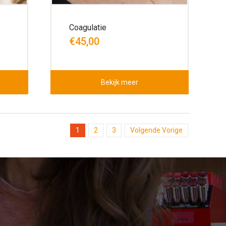
Coagulatie
€45,00
Bekijk meer
1
2
3
Volgende Vorige