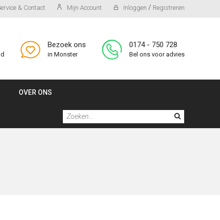
/
ervice & Contact
Mijn Account
Inloggen
Registreren
Bezoek ons
0174 - 750 728
id
in Monster
Bel ons voor advies
OVER ONS