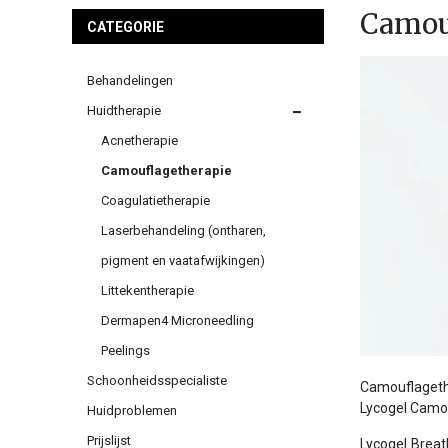
Camou
CATEGORIE
Behandelingen
Huidtherapie
Acnetherapie
Camouflagetherapie
Coagulatietherapie
Laserbehandeling (ontharen,
pigment en vaatafwijkingen)
Littekentherapie
Dermapen4 Microneedling
Peelings
Schoonheidsspecialiste
Camouflagethe
Lycogel Camou
Huidproblemen
Prijslijst
Lycogel Breat