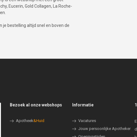
hy, Eucerin, Gold Collagen, La Roche-
en.
je bestelling altijd snel en boven de
Bezoek al onze webshops
Informatie
1
Apotheek
&Huid
Vacatures
E
Jouw persoonlijke Apotheker
d
Openingstijden