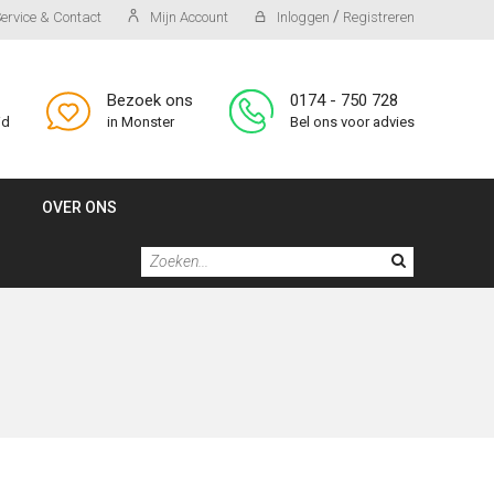
/
ervice & Contact
Mijn Account
Inloggen
Registreren
Bezoek ons
0174 - 750 728
id
in Monster
Bel ons voor advies
OVER ONS