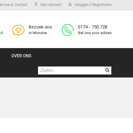
/
ervice & Contact
Mijn Account
Inloggen
Registreren
Bezoek ons
0174 - 750 728
id
in Monster
Bel ons voor advies
OVER ONS