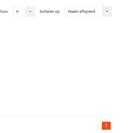
Toon:
6
Sorteren op:
Naam aflopend
1