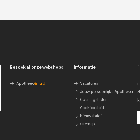
Bezoek al onze webshops
Informatie
1
Apotheek
&Huid
Vacatures
E
Jouw persoonlijke Apotheker
d
Openingstijden
k
Cookiebeleid
Nieuwsbrief
Sitemap