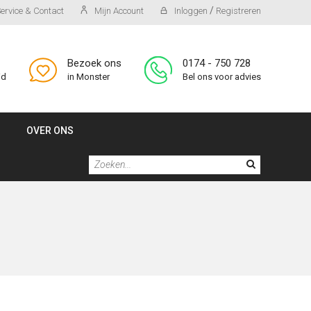
/
ervice & Contact
Mijn Account
Inloggen
Registreren
Bezoek ons
0174 - 750 728
id
in Monster
Bel ons voor advies
OVER ONS