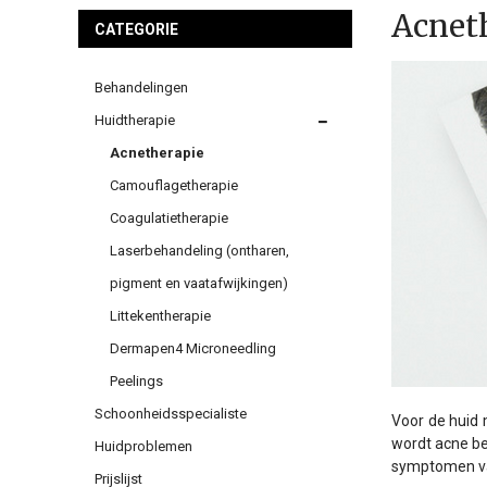
Acnet
CATEGORIE
Behandelingen
Huidtherapie
Acnetherapie
Camouflagetherapie
Coagulatietherapie
Laserbehandeling (ontharen,
pigment en vaatafwijkingen)
Littekentherapie
Dermapen4 Microneedling
Peelings
Schoonheidsspecialiste
Voor de huid 
wordt acne be
Huidproblemen
symptomen va
Prijslijst