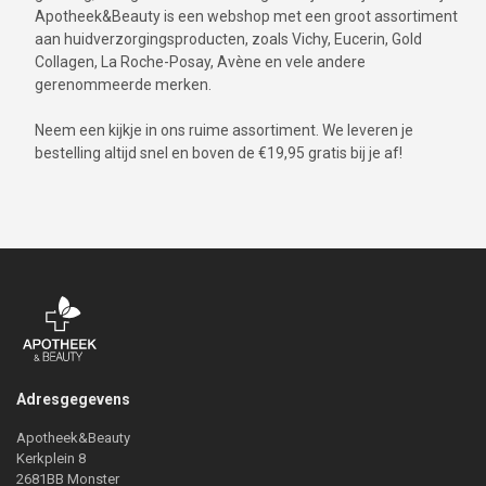
Apotheek&Beauty is een webshop met een groot assortiment
aan huidverzorgingsproducten, zoals Vichy, Eucerin, Gold
Collagen, La Roche-Posay, Avène en vele andere
gerenommeerde merken.
Neem een kijkje in ons ruime assortiment. We leveren je
bestelling altijd snel en boven de €19,95 gratis bij je af!
Adresgegevens
Apotheek&Beauty
Kerkplein 8
2681BB Monster