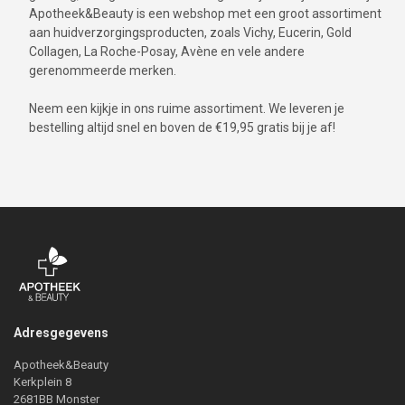
Apotheek&Beauty is een webshop met een groot assortiment
aan huidverzorgingsproducten, zoals Vichy, Eucerin, Gold
Collagen, La Roche-Posay, Avène en vele andere
gerenommeerde merken.
Neem een kijkje in ons ruime assortiment. We leveren je
bestelling altijd snel en boven de €19,95 gratis bij je af!
Adresgegevens
Apotheek&Beauty
Kerkplein 8
2681BB Monster