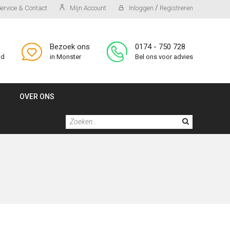
/
ervice & Contact
Mijn Account
Inloggen
Registreren
Bezoek ons
0174 - 750 728
id
in Monster
Bel ons voor advies
OVER ONS