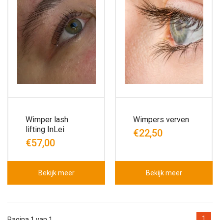
Wimper lash
Wimpers verven
lifting InLei
€22,50
€57,00
Bekijk meer
Bekijk meer
1
Pagina 1 van 1