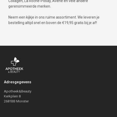
Collagen, La Roche-Posay, Avène en vele andere
gerenommeerde merken.
Neem een kijkje in ons ruime assortiment. We leveren je
bestelling altijd snel en boven de €19,95 gratis bij je af!
Adresgegevens
Apotheek&Beauty
Kerkplein 8
2681BB Monster