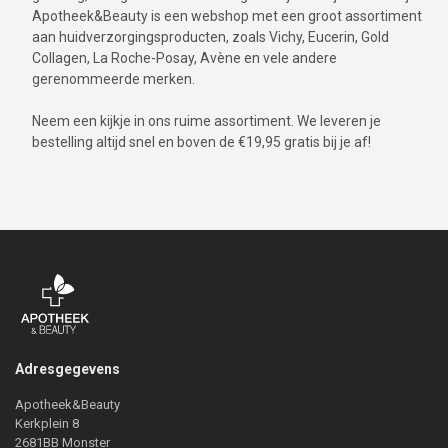
Apotheek&Beauty is een webshop met een groot assortiment
aan huidverzorgingsproducten, zoals Vichy, Eucerin, Gold
Collagen, La Roche-Posay, Avène en vele andere
gerenommeerde merken.
Neem een kijkje in ons ruime assortiment. We leveren je
bestelling altijd snel en boven de €19,95 gratis bij je af!
Adresgegevens
Apotheek&Beauty
Kerkplein 8
2681BB Monster