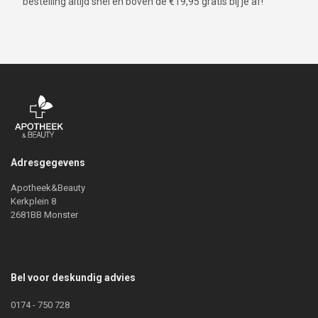
bestelling altijd snel en boven de €19,95 gratis bij je af!
Adresgegevens
Apotheek&Beauty
Kerkplein 8
2681BB Monster
Bel voor deskundig advies
0174 - 750 728